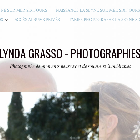
YNE SUR MER SIX FOURS
NAISSANCE LA SEYNE SUR MER SIX FOURS
OS
ACCÈS ALBUMS PRIVÉS
TARIFS PHOTOGRAPHE LA SEYNE SI
LYNDA GRASSO - PHOTOGRAPHIE
Photographe de moments heureux et de souvenirs inoubliables