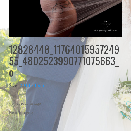
12828448_11764015957249
55_4802523990771075663_
o
Size:
2048 × 1365
« Previous Image
Next Image »