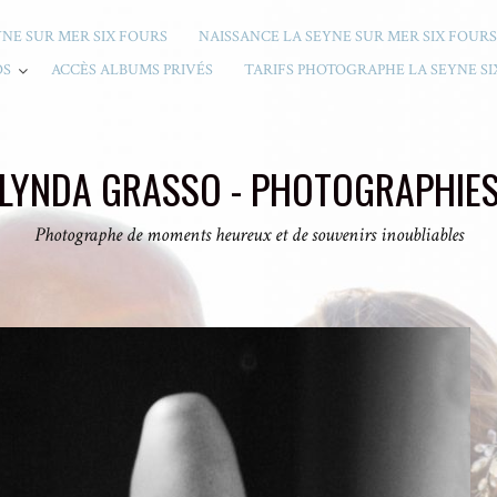
YNE SUR MER SIX FOURS
NAISSANCE LA SEYNE SUR MER SIX FOURS
OS
ACCÈS ALBUMS PRIVÉS
TARIFS PHOTOGRAPHE LA SEYNE SI
LYNDA GRASSO - PHOTOGRAPHIE
Photographe de moments heureux et de souvenirs inoubliables