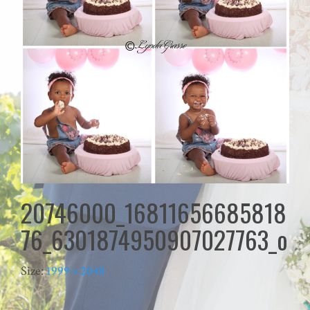
20746000_16811656685818
76_6301874950907027763_o
Size:
1999 × 2048